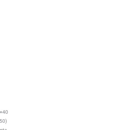
0×40
50)
nte