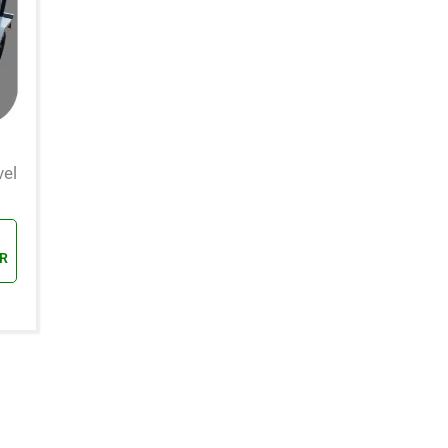
vel
R