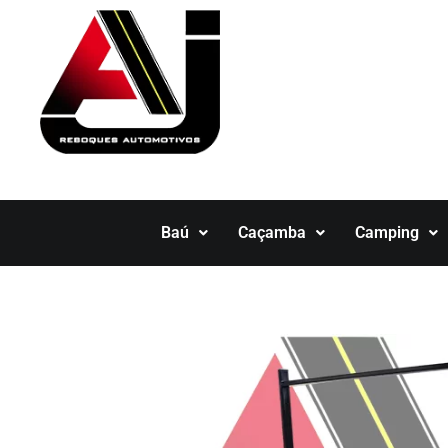
Ir
para
o
conteúdo
Baú
Caçamba
Camping