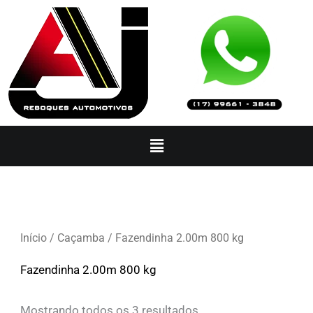
Ir
para
o
conteúdo
Menu
Início
/
Caçamba
/ Fazendinha 2.00m 800 kg
Fazendinha 2.00m 800 kg
Mostrando todos os 3 resultados