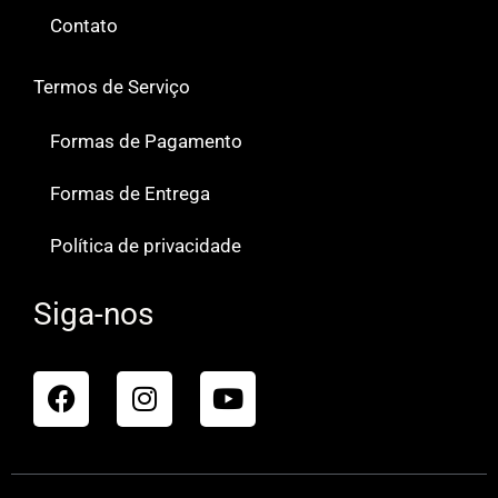
Contato
Termos de Serviço
Formas de Pagamento
Formas de Entrega
Política de privacidade
Siga-nos
F
I
Y
a
n
o
c
s
u
e
t
t
b
a
u